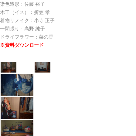
染色造形：佐藤 裕子
木工（イス）：折笠 孝
着物リメイク：小寺 正子
一閑張り：高野 純子
ドライフラワー：菜の香
※資料ダウンロード