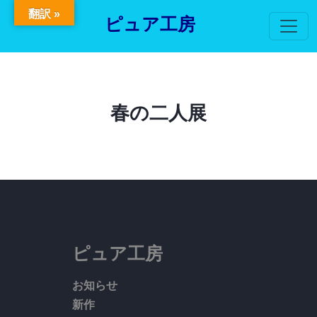
翻訳 »
ピュア工房
春の二人展
ピュア工房
お知らせ
新作