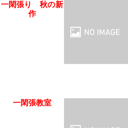
一閑張り 秋の新
作
一閑張教室