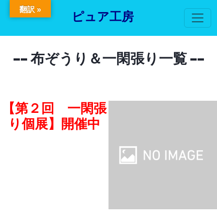
翻訳 »
ピュア工房
-- 布ぞうり＆一閑張り一覧 --
【第２回 一閑張
り個展】開催中